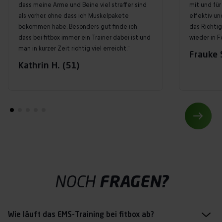
dass meine Arme und Beine viel straffer sind
mit und für 
als vorher, ohne dass ich Muskelpakete
effektiv un
bekommen habe. Besonders gut finde ich,
das Richti
dass bei fitbox immer ein Trainer dabei ist und
wieder in F
man in kurzer Zeit richtig viel erreicht.“
Frauke S
Kathrin H. (51)
NOCH
FRAGEN?
Wie läuft das EMS-Training bei fitbox ab?