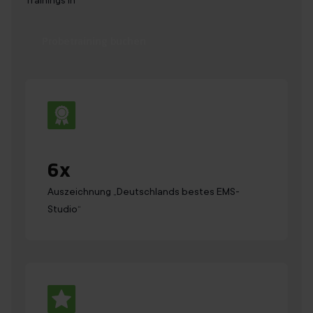
Probetraining buchen
6
x
Auszeichnung „Deutsch­lands bestes EMS-
Studio“