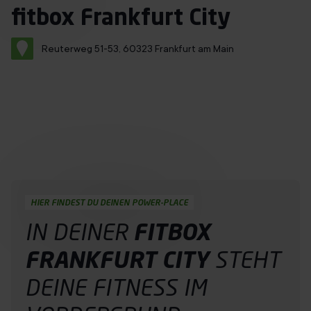
Immer mit Termin
fitbox Frankfurt City
Über uns
Reuterweg 51-53, 60323 Frankfurt am Main
Franchise
Jobs
Probetraining buchen
DE
HIER FINDEST DU DEINEN POWER-PLACE
IN DEINER
FITBOX
FRANKFURT CITY
STEHT
DEINE
FITNESS
IM