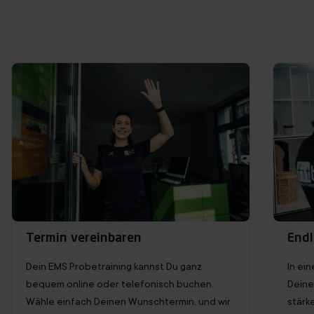
Probetraining buchen
Termin vereinbaren
Endl
Dein EMS Probetraining kannst Du ganz
In ei
bequem online oder telefonisch buchen.
Deine
Wähle einfach Deinen Wunschtermin, und wir
stärk