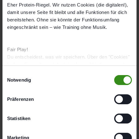
Eher Protein-Riegel. Wir nutzen Cookies (die digitalen!),
Öffnungszeiten
damit unsere Seite fit bleibt und alle Funktionen für dich
Mo
08:00 - 21:00
bereitstehen. Ohne sie könnte der Funktionsumfang
eingeschränkt sein – wie Training ohne Musik.
Di
08:00 - 21:00
Mi
08:00 - 21:00
Do
08:00 - 21:00
Fair Play!
Du entscheidest, was wir speichern. Über den "Cookies"
Fr
08:00 - 21:00
Link im Footer kannst du deine Auswahl jederzeit wieder
Sa
09:00 - 16:00
ändern.
E
So
Geschlossen
Notwendig
i
n
w
Studioausstattung
Präferenzen
i
EMS Cardio
EMS Kraft
Ernährung
l
EMP-Chair
l
Statistiken
i
Kontakt
g
Marketing
Studiotelefon