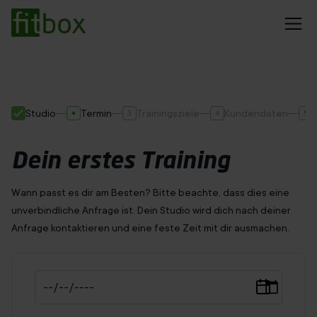
EMS Training
Rückenschmerzen
Preise
Studio
Termin
Trainingsziele
Kundendaten
Abnehmen
3
4
5
Trainingserfolge
Blog
Dein erstes Training
Wann passt es dir am Besten? Bitte beachte, dass dies eine
Dein Standort konnte nicht ermittelt werden
unverbindliche Anfrage ist. Dein Studio wird dich nach deiner
Anfrage kontaktieren und eine feste Zeit mit dir ausmachen.
Studio finden
Probetraining sichern
20min Training
Immer mit Personal Trainer