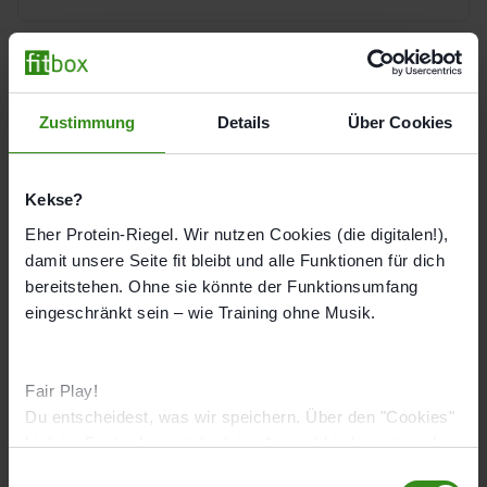
Immer mit Termin
Über uns
Franchise
Zustimmung
Details
Über Cookies
Weiter zu Traininigszielen
Jobs
Kekse?
DE
Eher Protein-Riegel. Wir nutzen Cookies (die digitalen!),
damit unsere Seite fit bleibt und alle Funktionen für dich
bereitstehen. Ohne sie könnte der Funktionsumfang
eingeschränkt sein – wie Training ohne Musik.
Fair Play!
Gesundheit
Du entscheidest, was wir speichern. Über den "Cookies"
Was ist EMS?
Link im Footer kannst du deine Auswahl jederzeit wieder
Trainingserfolge
ändern.
E