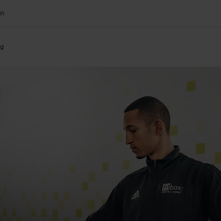
in
og