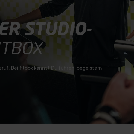
ER STUDIO-
ITBOX
uf. Bei fitbox kannst Du führen, begeistern