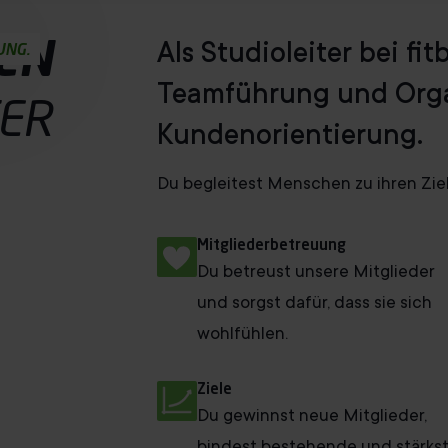
Als Studioleiter bei fi
EN
UNG.
Teamführung und Orga
TER
Kundenorientierung.
Du begleitest Menschen zu ihren Ziel
Mitgliederbetreuung
Du betreust unsere Mitglieder
und sorgst dafür, dass sie sich
wohlfühlen.
Ziele
Du gewinnst neue Mitglieder,
bindest bestehende und stärks