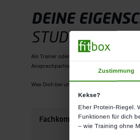
DEINE EIGENS
STUDIOLEITER 
Als Trainer oder Studioleiter bei fitbox bist
Ansprechpartner und Vorbild zugleich.
Zustimmung
Was Dich bei uns auszeichnet? Das zeigen wir
Kekse?
Eher Protein-Riegel. W
Funktionen für dich b
Fachkompetenz
– wie Training ohne M