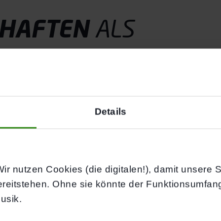
CHAFTEN
ALS
ODER TRAINIER
 Du mehr als nur Teil eines Teams – Du bist Coach,
Details
 Dir hier.
ir nutzen Cookies (die digitalen!), damit unsere Sei
ereitstehen. Ohne sie könnte der Funktionsumfan
A-Lizenz
usik.