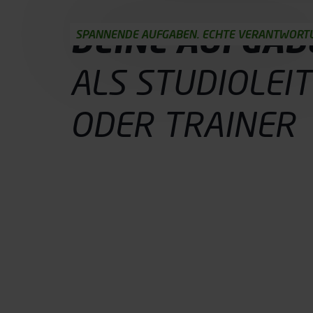
u
s
DEINE AUFGAB
w
SPANNENDE AUFGABEN. ECHTE VERANTWORT
a
h
ALS STUDIOLEI
l
ODER TRAINER