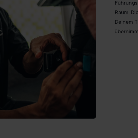
Führungsp
Raum, Dic
Deinem T
übernimms
Offene