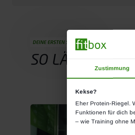
DEINE ERSTEN SCHRITTE
SO LÄUFT
DEIN
Zustimmung
Probetraining buchen
Kekse?
Eher Protein-Riegel. W
Funktionen für dich b
– wie Training ohne M