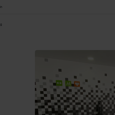
in
og