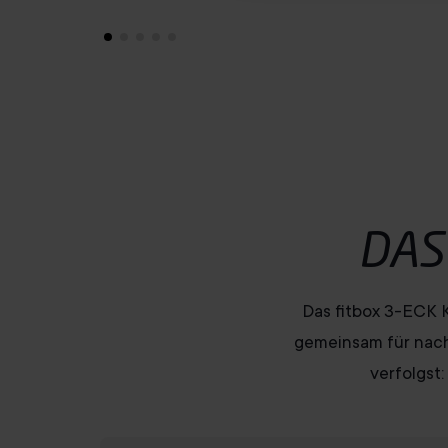
u
s
w
a
h
l
DAS
Das fitbox 3-ECK K
gemeinsam für nachh
verfolgst