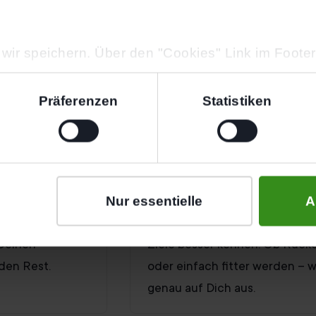
wir speichern. Über den "Cookies" Link im Foote
der ändern.
Präferenzen
Statistiken
Endlich deine Ziele e
Nur essentielle
A
bequem online
In einem kurzen Gespräch lern
 Deinen
Ziele besser kennen. Ob Rücke
den Rest.
oder einfach fitter werden – w
genau auf Dich aus.