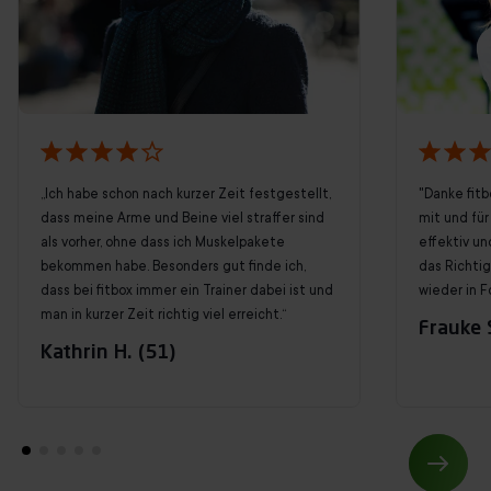
„Ich habe schon nach kurzer Zeit festgestellt,
"Danke fitb
dass meine Arme und Beine viel straffer sind
mit und für 
als vorher, ohne dass ich Muskelpakete
effektiv un
bekommen habe. Besonders gut finde ich,
das Richti
dass bei fitbox immer ein Trainer dabei ist und
wieder in F
man in kurzer Zeit richtig viel erreicht.“
Frauke S
Kathrin H. (51)