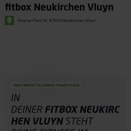
Immer mit Termin
fitbox Neukirchen Vluyn
Über uns
Vluyner Platz 14, 47506 Neukirchen-Vluyn
Franchise
Jobs
Probetraining buchen
DE
HIER FINDEST DU DEINEN POWER-PLACE
IN
DEINER
FITBOX NEUKIRC
HEN VLUYN
STEHT