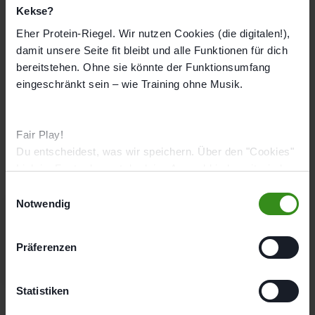
Kekse?
Kontakt
Eher Protein-Riegel. Wir nutzen Cookies (die digitalen!),
damit unsere Seite fit bleibt und alle Funktionen für dich
Studiotelefon
bereitstehen. Ohne sie könnte der Funktionsumfang
+4928452976895
eingeschränkt sein – wie Training ohne Musik.
Studio-E-Mail-Adresse
vluyn@fitbox.de
Social Media
Fair Play!
Du entscheidest, was wir speichern. Über den "Cookies"
Link im Footer kannst du deine Auswahl jederzeit wieder
ändern.
E
Notwendig
i
n
w
ERGEBNISSE, DIE DU MESSEN KANNST
Präferenzen
i
GEPRÜFT,
l
l
Statistiken
BEWÄHRT,
EMPFOHLEN.
i