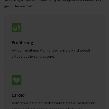
Du
verfolgst
: Dieses Zusammenspiel bringt Dich schneller und
gesünder ans Ziel.
Ernährung
Mit dem richtigen Plan für Deine Ziele – individuell,
alltagstauglich und gesund.
Cardio
Verbrenne Kalorien, verbessere Deine Ausdauer und
bring Dein Herz-Kreislauf-System in Schwung.