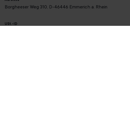
Borgheeser Weg 310, D-46446 Emmerich a. Rhein
USt.-ID
DE328262165
Registereintrag
Amtsgericht Kleve HRB 16277
Gesundheit