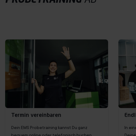
PROBETRAINING
AB
Probetraining buchen
Termin vereinbaren
Endl
Dein EMS Probetraining kannst Du ganz
In ei
bequem online oder telefonisch buchen.
Deine