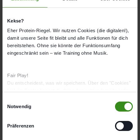
Hohenzollernallee 8b, 40235 Düsseldorf
Route berechnen
Öffnungszeiten
Kekse?
Mo
11:00 - 19:00
Eher Protein-Riegel. Wir nutzen Cookies (die digitalen!),
damit unsere Seite fit bleibt und alle Funktionen für dich
Di
10:30 - 19:30
bereitstehen. Ohne sie könnte der Funktionsumfang
Mi
Geschlossen
eingeschränkt sein – wie Training ohne Musik.
Do
10:00 - 19:00
Fr
09:00 - 19:30
Fair Play!
Sa
09:30 - 14:00
Du entscheidest, was wir speichern. Über den "Cookies"
Link im Footer kannst du deine Auswahl jederzeit wieder
So
Geschlossen
ändern.
E
Notwendig
i
Studioausstattung
n
EMS Cardio
EMS Kraft
Ernährung
w
Präferenzen
i
In Partnerschaft mit
l