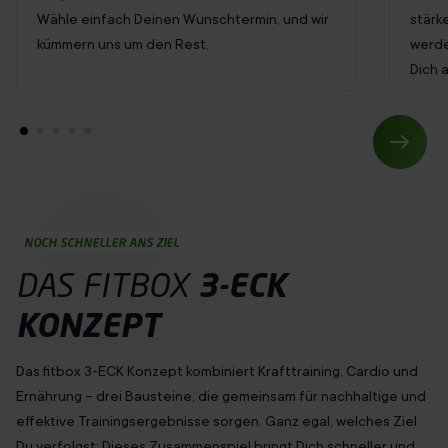
Wähle einfach Deinen Wunschtermin, und wir
stärk
kümmern uns um den Rest.
werde
Dich 
NOCH SCHNELLER ANS ZIEL
DAS FITBOX
3-ECK
KONZEPT
Das fitbox 3-ECK Konzept kombiniert Krafttraining, Cardio und
Ernährung – drei Bausteine, die gemeinsam für nachhaltige und
effektive Trainingsergebnisse sorgen. Ganz egal, welches Ziel
Du
verfolgst
: Dieses Zusammenspiel bringt Dich schneller und