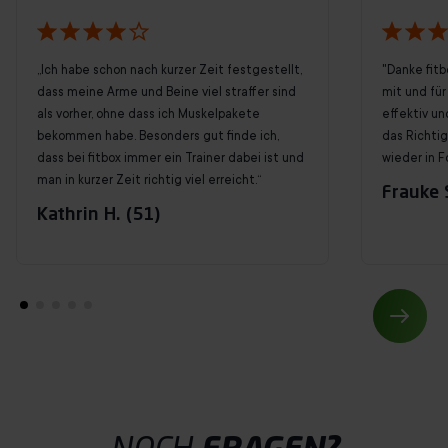
„Ich habe schon nach kurzer Zeit festgestellt,
"Danke fitb
dass meine Arme und Beine viel straffer sind
mit und für 
als vorher, ohne dass ich Muskelpakete
effektiv un
bekommen habe. Besonders gut finde ich,
das Richti
dass bei fitbox immer ein Trainer dabei ist und
wieder in F
man in kurzer Zeit richtig viel erreicht.“
Frauke S
Kathrin H. (51)