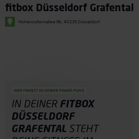
Immer mit Termin
fitbox Düsseldorf Grafental
Über uns
Hohenzollernallee 8b, 40235 Düsseldorf
Franchise
Jobs
Probetraining buchen
DE
HIER FINDEST DU DEINEN POWER-PLACE
IN DEINER
FITBOX
DÜSSELDORF
GRAFENTAL
STEHT