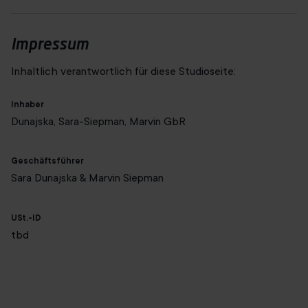
Geschäftsgebiet, das in den letzten Jahren auf einem
ehemaligen Kasernengelände entstanden ist. Grafental grenzt
Impressum
an den Stadtteil Wersten.
Inhaltlich verantwortlich für diese Studioseite:
Inhaber
Dunajska, Sara-Siepman, Marvin GbR
Geschäftsführer
Sara Dunajska & Marvin Siepman
USt.-ID
tbd