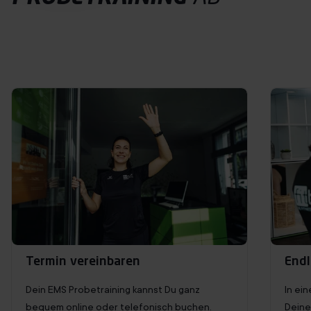
Probetraining buchen
Termin vereinbaren
Endl
Dein EMS Probetraining kannst Du ganz
In ei
bequem online oder telefonisch buchen.
Deine