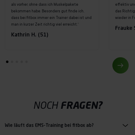
als vorher, ohne dass ich Muskelpakete
effektiv un
bekommen habe. Besonders gut finde ich,
das Richti
dass bei fitbox immer ein Trainer dabei ist und
wieder in F
man in kurzer Zeit richtig viel erreicht.“
Frauke S
Kathrin H. (51)
NOCH
FRAGEN?
Wie läuft das EMS-Training bei fitbox ab?