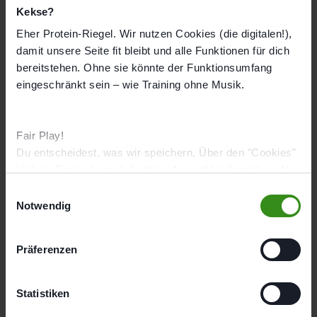
Route berechnen
Kekse?
Öffnungszeiten
Eher Protein-Riegel. Wir nutzen Cookies (die digitalen!),
damit unsere Seite fit bleibt und alle Funktionen für dich
Mo
08:30 - 20:30
bereitstehen. Ohne sie könnte der Funktionsumfang
Di
08:30 - 20:30
eingeschränkt sein – wie Training ohne Musik.
Mi
08:30 - 20:30
Do
08:30 - 20:30
Fair Play!
Fr
08:30 - 15:30
Du entscheidest, was wir speichern. Über den "Cookies"
Sa
08:30 - 15:30
Link im Footer kannst du deine Auswahl jederzeit wieder
ändern.
E
So
Geschlossen
Notwendig
i
n
Studioausstattung
w
Präferenzen
EMS Kraft
Ernährung
EMS Cardio
BIA
i
l
Kontakt
l
Statistiken
Studiotelefon
i