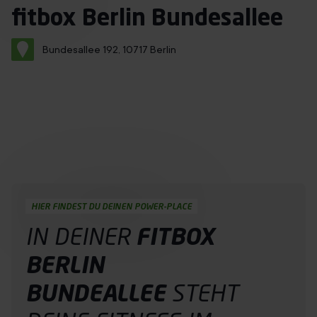
Immer mit Termin
fitbox Berlin Bundesallee
Über uns
Bundesallee 192, 10717 Berlin
Franchise
Jobs
Probetraining buchen
DE
HIER FINDEST DU DEINEN POWER-PLACE
IN DEINER
FITBOX
BERLIN
BUNDEALLEE
STEHT