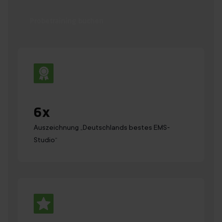
Probetraining buchen
6
x
Auszeichnung „Deutsch­lands bestes EMS-
Studio“