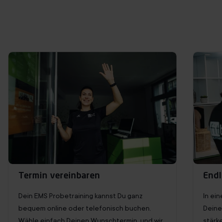
Probetraining buchen
Termin vereinbaren
Endl
Dein EMS Probetraining kannst Du ganz
In ei
bequem online oder telefonisch buchen.
Deine
Wähle einfach Deinen Wunschtermin, und wir
stärk