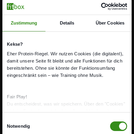
About us
Franchise
Zustimmung
Details
Über Cookies
Jobs
Member LOGIN
Kekse?
Continue to training goals
Eher Protein-Riegel. Wir nutzen Cookies (die digitalen!),
EN
damit unsere Seite fit bleibt und alle Funktionen für dich
bereitstehen. Ohne sie könnte der Funktionsumfang
eingeschränkt sein – wie Training ohne Musik.
Fair Play!
Du entscheidest, was wir speichern. Über den "Cookies"
Link im Footer kannst du deine Auswahl jederzeit wieder
ändern.
E
Notwendig
Company
i