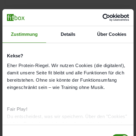
Immer mit Termin
Über uns
Franchise
Zustimmung
Details
Über Cookies
Weiter zu Traininigszielen
Jobs
Kekse?
DE
Eher Protein-Riegel. Wir nutzen Cookies (die digitalen!),
damit unsere Seite fit bleibt und alle Funktionen für dich
bereitstehen. Ohne sie könnte der Funktionsumfang
eingeschränkt sein – wie Training ohne Musik.
Fair Play!
Gesundheit
Du entscheidest, was wir speichern. Über den "Cookies"
Was ist EMS?
Link im Footer kannst du deine Auswahl jederzeit wieder
Trainingserfolge
ändern.
E