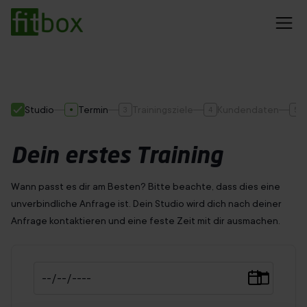
EMS Training
Rückenschmerzen
Preise
Studio
Termin
Trainingsziele
Kundendaten
Abnehmen
3
4
5
Trainingserfolge
Blog
Dein erstes Training
Wann passt es dir am Besten? Bitte beachte, dass dies eine
Dein Standort konnte nicht ermittelt werden
unverbindliche Anfrage ist. Dein Studio wird dich nach deiner
Anfrage kontaktieren und eine feste Zeit mit dir ausmachen.
Studio finden
Probetraining sichern
20min Training
Immer mit Personal Trainer