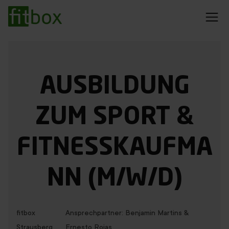
EMS Training
Rückenschmerzen
Preise
AUSBILDUNG
Abnehmen
Trainingserfolge
Blog
ZUM SPORT &
FITNESSKAUFMA
Dein Standort konnte nicht ermittelt werden
Studio finden
Probetraining sichern
NN (M/W/D)
20min Training
fitbox
Ansprechpartner: Benjamin Martins &
Strausberg
Ernesto Rojas
Immer mit Personal Trainer