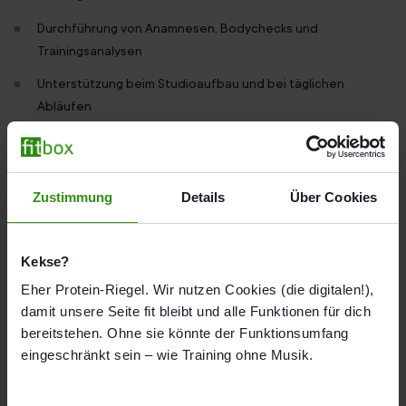
Durchführung von Anamnesen, Bodychecks und
Trainingsanalysen
Unterstützung beim Studioaufbau und bei täglichen
Abläufen
Mitwirkung bei Kundenbetreuung, Beratung und
Terminorganisation
Unterstützung im Marketing (Social Media, Aktionen, Vor-
Zustimmung
Details
Über Cookies
Ort-Promotion)
Leichte administrative Aufgaben im Studiobetrieb
Kekse?
Eher Protein-Riegel. Wir nutzen Cookies (die digitalen!),
Vollständige Unterlagen
damit unsere Seite fit bleibt und alle Funktionen für dich
Kurzes Anschreiben
bereitstehen. Ohne sie könnte der Funktionsumfang
eingeschränkt sein – wie Training ohne Musik.
Lebenslauf
Nachweise über schulische oder praktische Erfahrungen