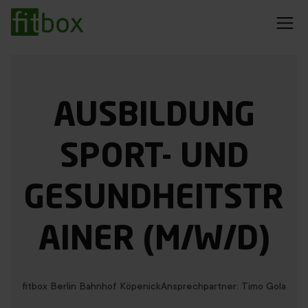
EMS Training
Rückenschmerzen
Preise
AUSBILDUNG
Abnehmen
Trainingserfolge
Blog
SPORT- UND
GESUNDHEITSTR
Dein Standort konnte nicht ermittelt werden
Studio finden
Probetraining sichern
AINER (M/W/D)
20min Training
fitbox Berlin Bahnhof Köpenick
Ansprechpartner: Timo Gola
Immer mit Personal Trainer