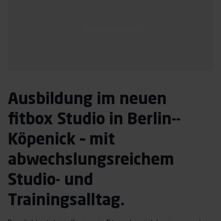
Immer mit Termin
Jetzt bewerben
Über uns
Franchise
Jobs
DE
Ausbildung im neuen
fitbox Studio in Berlin-­
Köpenick – mit
abwechslungsreichem
Studio- und
Trainingsalltag.