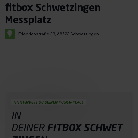
Immer mit Termin
fitbox Schwetzingen
Über uns
Messplatz
Franchise
Friedrichstraße 33, 68723 Schwetzingen
Jobs
DE
Probetraining buchen
HIER FINDEST DU DEINEN POWER-PLACE
IN
DEINER
FITBOX SCHWET