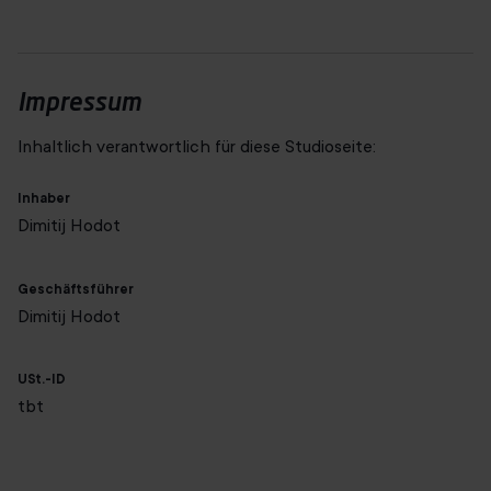
wenige Gehminuten entfernt liegt das Schwetzinger Schloss
mit seinem weitläufigen Barockgarten. Schwetzingen liegt
zwischen Heidelberg und Mannheim.
Impressum
Inhaltlich verantwortlich für diese Studioseite:
Inhaber
Dimitij Hodot
Geschäftsführer
Dimitij Hodot
USt.-ID
tbt