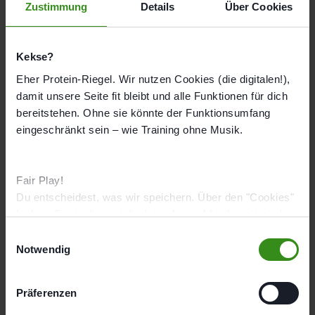
Zustimmung
Details
Über Cookies
Kekse?
Friedrichstraße 33, 68723 Schwetzingen
Eher Protein-Riegel. Wir nutzen Cookies (die digitalen!),
Route berechnen
damit unsere Seite fit bleibt und alle Funktionen für dich
Öffnungszeiten
bereitstehen. Ohne sie könnte der Funktionsumfang
Mo
09:00 - 20:00
eingeschränkt sein – wie Training ohne Musik.
Di
09:00 - 20:00
Mi
09:00 - 20:00
Fair Play!
Do
09:00 - 20:00
Du entscheidest, was wir speichern. Über den "Cookies"
Link im Footer kannst du deine Auswahl jederzeit wieder
Fr
09:00 - 20:00
ändern.
E
Sa
Geschlossen
Notwendig
i
So
Geschlossen
n
w
Präferenzen
Studioausstattung
i