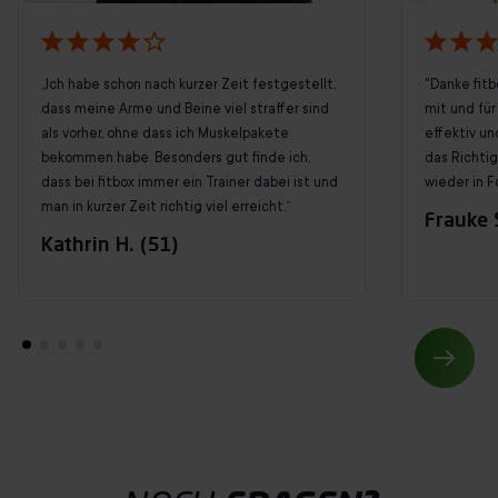
„Ich habe schon nach kurzer Zeit festgestellt,
"Danke fitb
dass meine Arme und Beine viel straffer sind
mit und für 
als vorher, ohne dass ich Muskelpakete
effektiv un
bekommen habe. Besonders gut finde ich,
das Richti
dass bei fitbox immer ein Trainer dabei ist und
wieder in F
man in kurzer Zeit richtig viel erreicht.“
Frauke S
Kathrin H. (51)