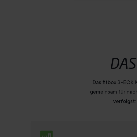
u
s
w
a
h
l
DAS
Das fitbox 3-ECK K
gemeinsam für nachh
verfolgst