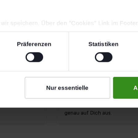
wir speichern. Über den "Cookies" Link im Foote
der ändern.
Präferenzen
Statistiken
Endlich deine Ziele e
bequem online
In einem kurzen Gespräch lern
Nur essentielle
A
 Deinen
Ziele besser kennen. Ob Rücke
den Rest.
oder einfach fitter werden – w
genau auf Dich aus.