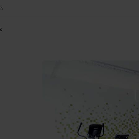
in
og