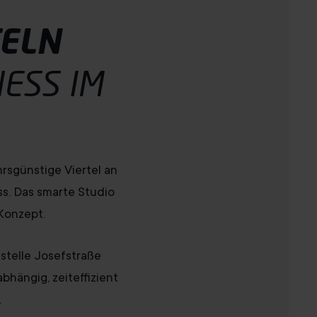
TELN
NESS
IM
rsgünstige Viertel an
ss. Das smarte Studio
Konzept.
stelle Josefstraße
bhängig, zeiteffizient
.