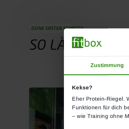
DEINE ERSTEN SCHRITTE
SO LÄUFT
DEIN
Zustimmung
Probetraining buchen
Kekse?
Eher Protein-Riegel. W
Funktionen für dich b
– wie Training ohne M