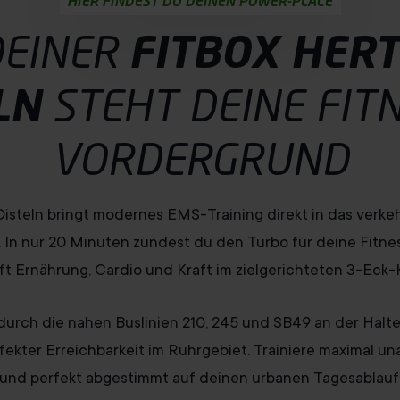
HIER FINDEST DU DEINEN POWER-PLACE
DEINER
FITBOX HER
LN
STEHT DEINE
FIT
VORDERGRUND
Disteln bringt modernes EMS-Training direkt in das verkeh
. In nur 20 Minuten zündest du den Turbo für deine Fitne
ft Ernährung, Cardio und Kraft im zielgerichteten 3-Eck-
rch die nahen Buslinien 210, 245 und SB49 an der Halte
rfekter Erreichbarkeit im Ruhrgebiet. Trainiere maximal una
und perfekt abgestimmt auf deinen urbanen Tagesablauf