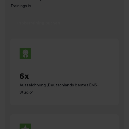
Trainings in
Probetraining buchen
6
x
Auszeichnung „Deutsch­lands bestes EMS-
Studio“