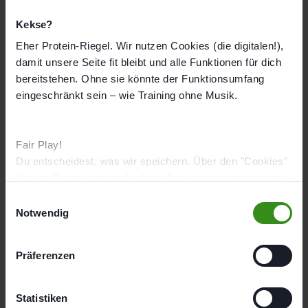
Mo
14:00 - 19:00
Kekse?
Di
08:00 - 17:00
Eher Protein-Riegel. Wir nutzen Cookies (die digitalen!),
damit unsere Seite fit bleibt und alle Funktionen für dich
Mi
14:00 - 19:00
bereitstehen. Ohne sie könnte der Funktionsumfang
Do
14:00 - 19:00
eingeschränkt sein – wie Training ohne Musik.
Fr
08:00 - 19:00
Sa
Geschlossen
Fair Play!
So
Geschlossen
Du entscheidest, was wir speichern. Über den "Cookies"
Link im Footer kannst du deine Auswahl jederzeit wieder
ändern.
Studioausstattung
E
Notwendig
i
Ernährung
EMS Kraft
EMS Cardio
n
w
In Partnerschaft mit
Präferenzen
i
l
Kontakt
l
Statistiken