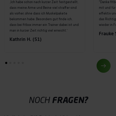
„Ich habe schon nach kurzer Zeit festgestellt,
"Danke fitb
dass meine Arme und Beine viel straffer sind
mit und für 
als vorher, ohne dass ich Muskelpakete
effektiv un
bekommen habe. Besonders gut finde ich,
das Richti
dass bei fitbox immer ein Trainer dabei ist und
wieder in F
man in kurzer Zeit richtig viel erreicht.“
Frauke S
Kathrin H. (51)
NOCH
FRAGEN?