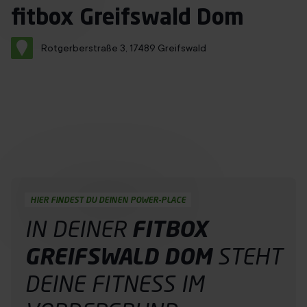
Immer mit Termin
fitbox Greifswald Dom
Über uns
Rotgerberstraße 3, 17489 Greifswald
Franchise
Jobs
Probetraining buchen
DE
HIER FINDEST DU DEINEN POWER-PLACE
IN DEINER
FITBOX
GREIFSWALD DOM
STEHT
DEINE
FITNESS
IM