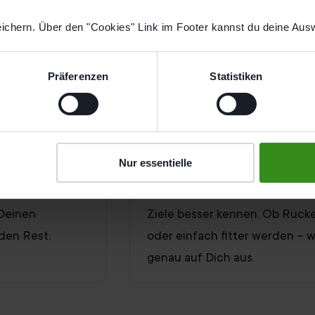
ichern. Über den "Cookies" Link im Footer kannst du deine Ausw
Präferenzen
Statistiken
Endlich deine Ziele e
Nur essentielle
bequem online
In einem kurzen Gespräch lern
 Deinen
Ziele besser kennen. Ob Rücke
den Rest.
oder einfach fitter werden – w
genau auf Dich aus.