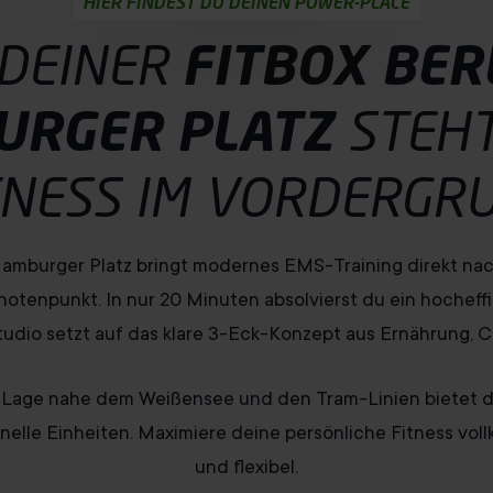
HIER FINDEST DU DEINEN POWER-PLACE
 DEINER
FITBOX BER
URGER PLATZ
STEHT
TNESS
IM VORDERGR
 Hamburger Platz bringt modernes EMS-Training direkt n
notenpunkt. In nur 20 Minuten absolvierst du ein hocheff
udio setzt auf das klare 3-Eck-Konzept aus Ernährung, C
 Lage nahe dem Weißensee und den Tram-Linien bietet d
chnelle Einheiten. Maximiere deine persönliche Fitness vo
und flexibel.