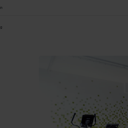
in
og