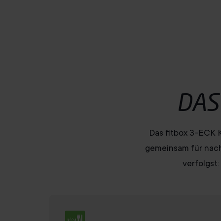
w
a
h
l
DAS
Das fitbox 3-ECK K
gemeinsam für nachh
verfolgst