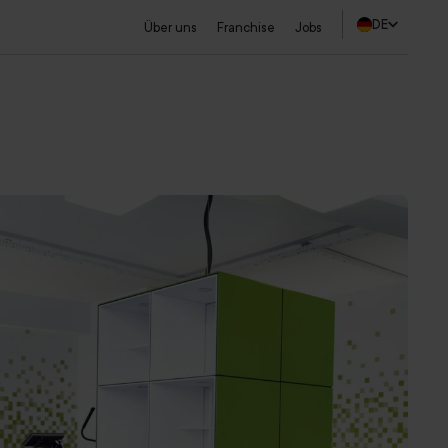
DE
Über uns
Franchise
Jobs
Studio finden
Probetraining sichern