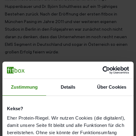
Huppenbauer und Dr. Björn Schultheiss auf ein 11-jähriges
Bestehen zurück. Nach der Eröffnung der ersten fitbox in
München Pasing im Jahre 2011 und vier weiteren eigenen
Studios in Berlin in den Folgejahren war zunächst noch nicht
daran zu denken, dass das Unternehmen im noch recht neuen
EMS Segment in Deutschland und sogar in Österreich so einen
großen Erfolg feiern würde.
Mit der Einführung eines Franchisesystems ab 2015 konnte das
Unternehmen interessierten Franchisepartner:innen
bundesweit den Schritt in die Selbstständigkeit erleichtern und
Zustimmung
Details
Über Cookies
sie dazu bewegen, ihre Motivation und Begeisterung für das
EMS Ganzkörpertraining in den fitbox Studios in Deutschland
und Österreich auch an die Mitglieder:innen und
Kekse?
Mitarbeiter:innen zu übertragen. So konnte sich das
Eher Protein-Riegel. Wir nutzen Cookies (die digitalen!),
Unternehmen trotz Pandemie in den letzten zwei Jahren
damit unsere Seite fit bleibt und alle Funktionen für dich
ebenfalls vergrößern.
bereitstehen. Ohne sie könnte der Funktionsumfang