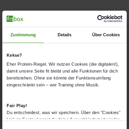
Zustimmung
Details
Über Cookies
Kekse?
Eher Protein-Riegel. Wir nutzen Cookies (die digitalen!),
Vielen Dank für Dein
damit unsere Seite fit bleibt und alle Funktionen für dich
bereitstehen. Ohne sie könnte der Funktionsumfang
Interesse!
eingeschränkt sein – wie Training ohne Musik.
Wir werden uns schnellstmöglich bei Dir melden.
Fair Play!
Du entscheidest, was wir speichern. Über den "Cookies"
Link im Footer kannst du deine Auswahl jederzeit wieder
ändern.
E